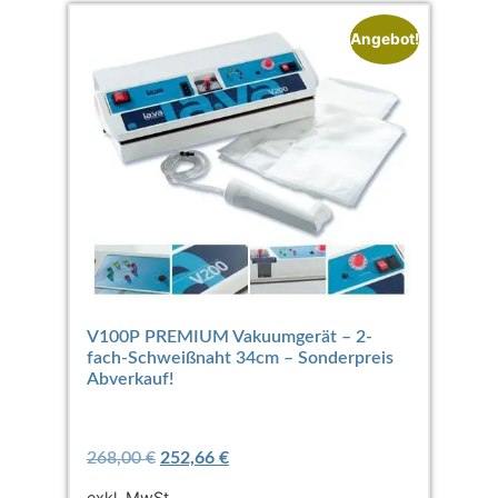
Angebot!
V100P PREMIUM Vakuumgerät – 2-
fach-Schweißnaht 34cm – Sonderpreis
Abverkauf!
268,00
€
252,66
€
exkl. MwSt.