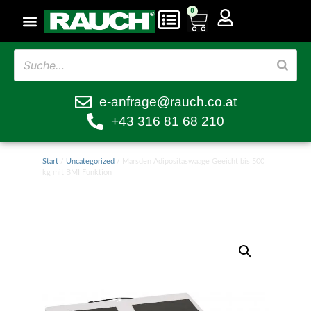
0
e-anfrage@rauch.co.at
+43 316 81 68 210
Start
/
Uncategorized
/ Marsden Adipositaswaage Geeicht bis 500
kg mit BMI Funktion