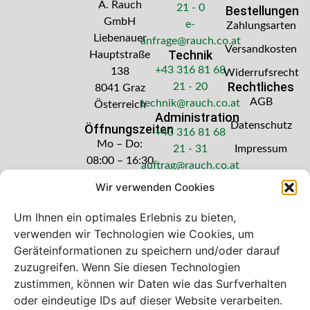
A. Rauch
21 - 0
Bestellungen
GmbH
e-
Zahlungsarten
Liebenauer
anfrage@rauch.co.at
Versandkosten
Technik
Hauptstraße
+43 316 81 68
138
Widerrufsrecht
Rechtliches
21 - 20
8041 Graz
AGB
technik@rauch.co.at
Österreich
Administration
Datenschutz
Öffnungszeiten
+43 316 81 68
Mo – Do:
21 - 31
Impressum
08:00 – 16:30
auftrag@rauch.co.at
Uhr
Wir verwenden Cookies
Freitag: 08:00
– 14:30 Uhr
Um Ihnen ein optimales Erlebnis zu bieten,
verwenden wir Technologien wie Cookies, um
Geräteinformationen zu speichern und/oder darauf
zuzugreifen. Wenn Sie diesen Technologien
zustimmen, können wir Daten wie das Surfverhalten
Bei diesem Webshop handelt es sich um
oder eindeutige IDs auf dieser Website verarbeiten.
einen B2B-Webshop