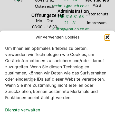
8041 Graz
AGB
technik@rauch.co.at
Österreich
Administration
Datenschutz
Öffnungszeiten
+43 316 81 68
Mo – Do:
21 - 31
Impressum
08:00 – 16:30
auftrag@rauch.co.at
Uhr
Wir verwenden Cookies
Freitag: 08:00
– 14:30 Uhr
Um Ihnen ein optimales Erlebnis zu bieten,
verwenden wir Technologien wie Cookies, um
Geräteinformationen zu speichern und/oder darauf
zuzugreifen. Wenn Sie diesen Technologien
zustimmen, können wir Daten wie das Surfverhalten
Bei diesem Webshop handelt es sich um
oder eindeutige IDs auf dieser Website verarbeiten.
einen B2B-Webshop
Wenn Sie ihre Zustimmung nicht erteilen oder
A. Rauch GmbH – Ihr Experte aus Österreich für Waagen,
zurückziehen, können bestimmte Merkmale und
Eich- & Kalibrierservice, Sprühnebel-Zerstäubungstechnik
Funktionen beeinträchtigt werden.
und Lebensmittelmaschinen.
Dienste verwalten
Sämtliche Angebote der A. Rauch GmbH richten sich