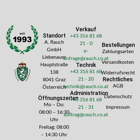
Verkauf
Standort
+43 316 81 68
A. Rauch
21 - 0
Bestellungen
GmbH
e-
Zahlungsarten
Liebenauer
anfrage@rauch.co.at
Versandkosten
Technik
Hauptstraße
+43 316 81 68
138
Widerrufsrecht
Rechtliches
21 - 20
8041 Graz
AGB
technik@rauch.co.at
Österreich
Administration
Datenschutz
Öffnungszeiten
+43 316 81 68
Mo – Do:
21 - 31
Impressum
08:00 – 16:30
auftrag@rauch.co.at
Uhr
Freitag: 08:00
– 14:30 Uhr