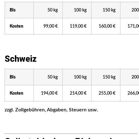
Bis
50 kg
100 kg
150 kg
200
Kosten
99,00 €
119,00 €
160,00 €
171,0
Schweiz
Bis
50 kg
100 kg
150 kg
200
Kosten
194,00 €
214,00 €
255,00 €
266,0
zzgl. Zollgebühren, Abgaben, Steuern usw.