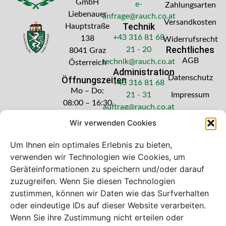
GmbH
e-
Zahlungsarten
Liebenauer
anfrage@rauch.co.at
Versandkosten
Technik
Hauptstraße
+43 316 81 68
138
Widerrufsrecht
Rechtliches
21 - 20
8041 Graz
AGB
technik@rauch.co.at
Österreich
Administration
Datenschutz
Öffnungszeiten
+43 316 81 68
Mo – Do:
21 - 31
Impressum
08:00 – 16:30
auftrag@rauch.co.at
Uhr
Wir verwenden Cookies
Freitag: 08:00
– 14:30 Uhr
Um Ihnen ein optimales Erlebnis zu bieten,
verwenden wir Technologien wie Cookies, um
Geräteinformationen zu speichern und/oder darauf
zuzugreifen. Wenn Sie diesen Technologien
zustimmen, können wir Daten wie das Surfverhalten
Bei diesem Webshop handelt es sich um
oder eindeutige IDs auf dieser Website verarbeiten.
einen B2B-Webshop
Wenn Sie ihre Zustimmung nicht erteilen oder
A. Rauch GmbH – Ihr Experte aus Österreich für Waagen,