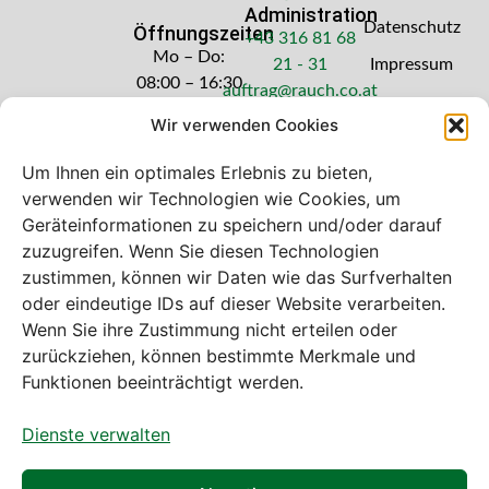
Administration
Datenschutz
Öffnungszeiten
+43 316 81 68
Mo – Do:
21 - 31
Impressum
08:00 – 16:30
auftrag@rauch.co.at
Uhr
Wir verwenden Cookies
Freitag: 08:00
– 14:30 Uhr
Um Ihnen ein optimales Erlebnis zu bieten,
verwenden wir Technologien wie Cookies, um
Geräteinformationen zu speichern und/oder darauf
zuzugreifen. Wenn Sie diesen Technologien
zustimmen, können wir Daten wie das Surfverhalten
Bei diesem Webshop handelt es sich um
oder eindeutige IDs auf dieser Website verarbeiten.
einen B2B-Webshop
Wenn Sie ihre Zustimmung nicht erteilen oder
A. Rauch GmbH – Ihr Experte aus Österreich für Waagen,
zurückziehen, können bestimmte Merkmale und
Eich- & Kalibrierservice, Sprühnebel-Zerstäubungstechnik
Funktionen beeinträchtigt werden.
und Lebensmittelmaschinen.
Dienste verwalten
Sämtliche Angebote der A. Rauch GmbH richten sich
nicht an Verbraucher, sondern ausschließlich an
gewerbliche Kunden, Institutionen, Kommunen usw. aus