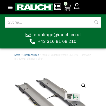
0
e-anfrage@rauch.co.at
+43 316 81 68 210
Start
/
Uncategorized
/ Mobile Rollstuhlwaage RM-610 – Eichfähig
bis 300kg, ein Bestseller!