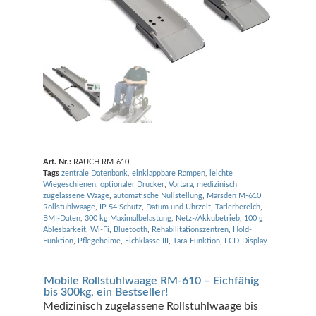
Art. Nr.:
RAUCH.RM-610
Tags
zentrale Datenbank
,
einklappbare Rampen
,
leichte
Wiegeschienen
,
optionaler Drucker
,
Vortara
,
medizinisch
zugelassene Waage
,
automatische Nullstellung
,
Marsden M-610
Rollstuhlwaage
,
IP 54 Schutz
,
Datum und Uhrzeit
,
Tarierbereich
,
BMI-Daten
,
300 kg Maximalbelastung
,
Netz-/Akkubetrieb
,
100 g
Ablesbarkeit
,
Wi-Fi
,
Bluetooth
,
Rehabilitationszentren
,
Hold-
Funktion
,
Pflegeheime
,
Eichklasse III
,
Tara-Funktion
,
LCD-Display
Mobile Rollstuhlwaage RM-610 – Eichfähig
bis 300kg, ein Bestseller!
Medizinisch zugelassene Rollstuhlwaage bis