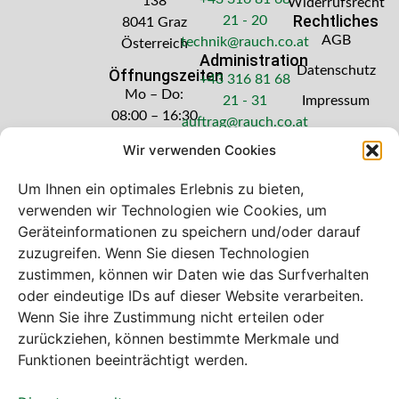
138
Widerrufsrecht
Rechtliches
21 - 20
8041 Graz
AGB
technik@rauch.co.at
Österreich
Administration
Datenschutz
Öffnungszeiten
+43 316 81 68
Mo – Do:
21 - 31
Impressum
08:00 – 16:30
auftrag@rauch.co.at
Uhr
Wir verwenden Cookies
Freitag: 08:00
– 14:30 Uhr
Um Ihnen ein optimales Erlebnis zu bieten,
verwenden wir Technologien wie Cookies, um
Geräteinformationen zu speichern und/oder darauf
zuzugreifen. Wenn Sie diesen Technologien
zustimmen, können wir Daten wie das Surfverhalten
Bei diesem Webshop handelt es sich um
oder eindeutige IDs auf dieser Website verarbeiten.
einen B2B-Webshop
Wenn Sie ihre Zustimmung nicht erteilen oder
A. Rauch GmbH – Ihr Experte aus Österreich für Waagen,
zurückziehen, können bestimmte Merkmale und
Eich- & Kalibrierservice, Sprühnebel-Zerstäubungstechnik
Funktionen beeinträchtigt werden.
und Lebensmittelmaschinen.