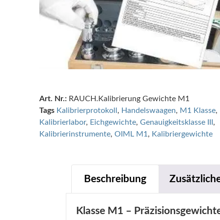
Art. Nr.:
RAUCH.Kalibrierung Gewichte M1
Tags
Kalibrierprotokoll
,
Handelswaagen
,
M1 Klasse
,
Kalibrierlabor
,
Eichgewichte
,
Genauigkeitsklasse III
,
Kalibrierinstrumente
,
OIML M1
,
Kalibriergewichte
Beschreibung
Zusätzlich
Klasse M1 – Präzisionsgewichte