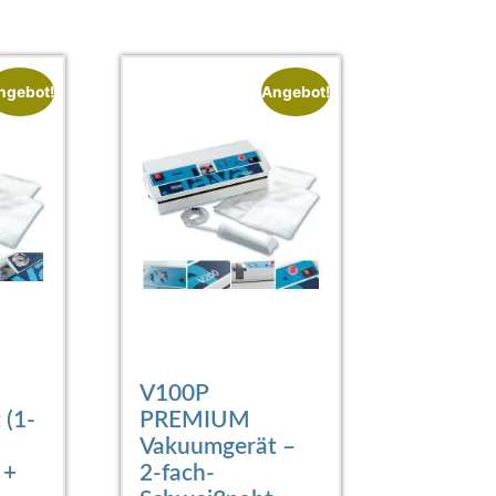
ngebot!
Angebot!
V100P
 (1-
PREMIUM
Vakuumgerät –
 +
2-fach-