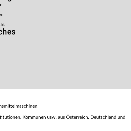
en
en
cht
iches
nsmittelmaschinen.
nstitutionen, Kommunen usw. aus Österreich, Deutschland und