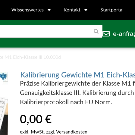
Wissenswertes
Kontakt
Startportal
e-anfra
e M1 Eich-Klasse III 10.000d
Kalibrierung Gewichte M1 Eich-Klas
Präzise Kalibriergewichte der Klasse M1
Genauigkeitsklasse III. Kalibrierung durc
Kalibrierprotokoll nach EU Norm.
0,00
€