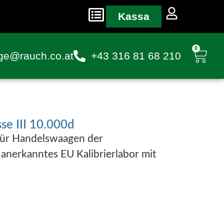
Kassa
0
ge@rauch.co.at
+43 316 81 68 210
se III 10.000d
 für Handelswaagen der
h anerkanntes EU Kalibrierlabor mit