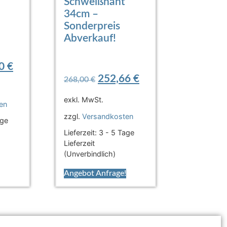
Schweißnaht
34cm –
Sonderpreis
Abverkauf!
00
€
252,66
€
268,00
€
exkl. MwSt.
en
zzgl.
Versandkosten
age
Lieferzeit:
3 - 5 Tage
Lieferzeit
(Unverbindlich)
Angebot Anfrage!