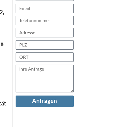
2,
ng
Anfragen
tät