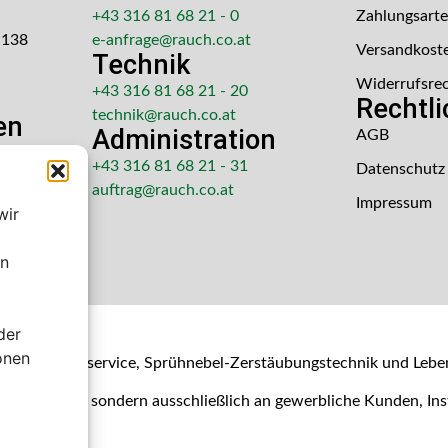
+43 316 81 68 21 - 0
Zahlungsart
 138
e-anfrage@rauch.co.at
Versandkost
Technik
Widerrufsre
+43 316 81 68 21 - 20
Rechtl
technik@rauch.co.at
en
Administration
AGB
 Uhr
+43 316 81 68 21 - 31
Datenschutz
hr
auftrag@rauch.co.at
Impressum
wir
en
der
shop
onen
- & Kalibrierservice, Sprühnebel-Zerstäubungstechnik und Lebe
Verbraucher, sondern ausschließlich an gewerbliche Kunden, I