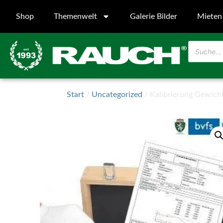
Shop
Themenwelt
Galerie Bilder
Mieten
Start
/
Uncategorized
/ Kalibrierung Gewicht