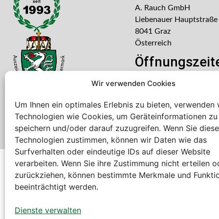
A. Rauch GmbH
Liebenauer Hauptstraße
8041 Graz
Österreich
Öffnungszeit
Mo – Do: 08:00 – 16:30
Wir verwenden Cookies
Freitag: 08:00 – 14:30 U
Um Ihnen ein optimales Erlebnis zu bieten, verwenden 
Technologien wie Cookies, um Geräteinformationen zu
speichern und/oder darauf zuzugreifen. Wenn Sie dies
Technologien zustimmen, können wir Daten wie das
Surfverhalten oder eindeutige IDs auf dieser Website
verarbeiten. Wenn Sie ihre Zustimmung nicht erteilen o
Bei diesem Webshop handelt es sich um einen B2B-Web
zurückziehen, können bestimmte Merkmale und Funkti
A. Rauch GmbH – Ihr Experte aus Österreich für Waagen, Eich
beeinträchtigt werden.
Sämtliche Angebote der A. Rauch GmbH richten sich nicht an 
der Schweiz (weitere Länder auf Anfrage).
Dienste verwalten