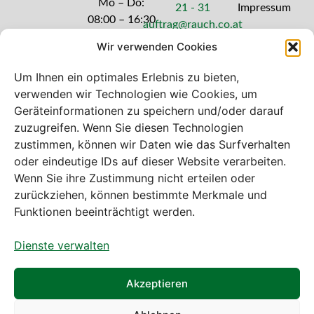
Mo – Do:
21 - 31
Impressum
08:00 – 16:30
auftrag@rauch.co.at
Uhr
Wir verwenden Cookies
Freitag: 08:00
– 14:30 Uhr
Um Ihnen ein optimales Erlebnis zu bieten,
verwenden wir Technologien wie Cookies, um
Geräteinformationen zu speichern und/oder darauf
zuzugreifen. Wenn Sie diesen Technologien
zustimmen, können wir Daten wie das Surfverhalten
Bei diesem Webshop handelt es sich um
oder eindeutige IDs auf dieser Website verarbeiten.
einen B2B-Webshop
Wenn Sie ihre Zustimmung nicht erteilen oder
A. Rauch GmbH – Ihr Experte aus Österreich für Waagen,
zurückziehen, können bestimmte Merkmale und
Eich- & Kalibrierservice, Sprühnebel-Zerstäubungstechnik
Funktionen beeinträchtigt werden.
und Lebensmittelmaschinen.
Dienste verwalten
Sämtliche Angebote der A. Rauch GmbH richten sich
nicht an Verbraucher, sondern ausschließlich an
gewerbliche Kunden, Institutionen, Kommunen usw. aus
Akzeptieren
Österreich, Deutschland und der Schweiz (weitere Länder
auf Anfrage).