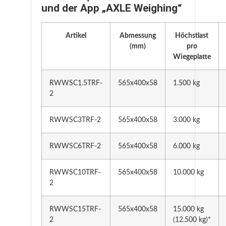
und der App „AXLE Weighing“
Artikel
Abmessung
Höchstlast
(mm)
pro
Wiegeplatte
RWWSC1.5TRF-
565x400x58
1.500 kg
2
RWWSC3TRF-2
565x400x58
3.000 kg
RWWSC6TRF-2
565x400x58
6.000 kg
RWWSC10TRF-
565x400x58
10.000 kg
2
RWWSC15TRF-
565x400x58
15.000 kg
2
(12.500 kg)*