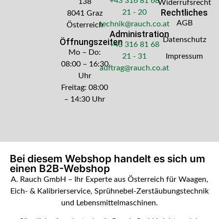
+43 316 81 68
138
Widerrufsrecht
Rechtliches
21 - 20
8041 Graz
AGB
technik@rauch.co.at
Österreich
Administration
Datenschutz
Öffnungszeiten
+43 316 81 68
Mo – Do:
21 - 31
Impressum
08:00 – 16:30
auftrag@rauch.co.at
Uhr
Freitag: 08:00
– 14:30 Uhr
Bei diesem Webshop handelt es sich um
einen B2B-Webshop
A. Rauch GmbH – Ihr Experte aus Österreich für Waagen,
Eich- & Kalibrierservice, Sprühnebel-Zerstäubungstechnik
und Lebensmittelmaschinen.