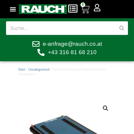
0
e-anfrage@rauch.co.at
+43 316 81 68 210
Start
/
Uncategorized
/ Kabellose Achslast Wiegeplattformen
565x400mm