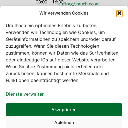
08:00 – 16:30
auftrag@rauch.co.at
Uhr
Wir verwenden Cookies
Freitag: 08:00
– 14:30 Uhr
Um Ihnen ein optimales Erlebnis zu bieten,
verwenden wir Technologien wie Cookies, um
Geräteinformationen zu speichern und/oder darauf
zuzugreifen. Wenn Sie diesen Technologien
zustimmen, können wir Daten wie das Surfverhalten
Bei diesem Webshop handelt es sich um
oder eindeutige IDs auf dieser Website verarbeiten.
einen B2B-Webshop
Wenn Sie ihre Zustimmung nicht erteilen oder
A. Rauch GmbH – Ihr Experte aus Österreich für Waagen,
zurückziehen, können bestimmte Merkmale und
Eich- & Kalibrierservice, Sprühnebel-Zerstäubungstechnik
Funktionen beeinträchtigt werden.
und Lebensmittelmaschinen.
Dienste verwalten
Sämtliche Angebote der A. Rauch GmbH richten sich
nicht an Verbraucher, sondern ausschließlich an
gewerbliche Kunden, Institutionen, Kommunen usw. aus
Akzeptieren
Österreich, Deutschland und der Schweiz (weitere Länder
auf Anfrage).
Ablehnen