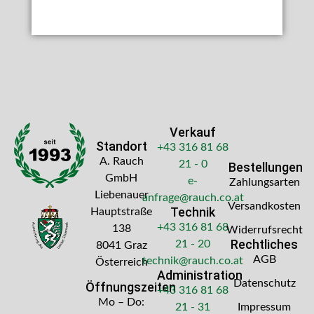
Verkauf
Standort
+43 316 81 68
A. Rauch
21 - 0
Bestellungen
GmbH
e-
Zahlungsarten
Liebenauer
anfrage@rauch.co.at
Versandkosten
Technik
Hauptstraße
+43 316 81 68
138
Widerrufsrecht
Rechtliches
21 - 20
8041 Graz
AGB
technik@rauch.co.at
Österreich
Administration
Datenschutz
Öffnungszeiten
+43 316 81 68
Mo – Do:
21 - 31
Impressum