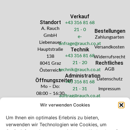
Verkauf
Standort
+43 316 81 68
A. Rauch
21 - 0
Bestellungen
GmbH
e-
Zahlungsarten
Liebenauer
anfrage@rauch.co.at
Versandkosten
Technik
Hauptstraße
+43 316 81 68
138
Widerrufsrecht
Rechtliches
21 - 20
8041 Graz
AGB
technik@rauch.co.at
Österreich
Administration
Datenschutz
Öffnungszeiten
+43 316 81 68
Mo – Do:
21 - 31
Impressum
08:00 – 16:30
auftrag@rauch.co.at
Uhr
Wir verwenden Cookies
Freitag: 08:00
– 14:30 Uhr
Um Ihnen ein optimales Erlebnis zu bieten,
verwenden wir Technologien wie Cookies, um