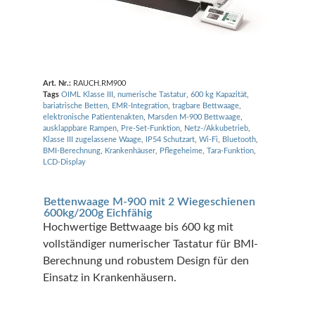
Art. Nr.:
RAUCH.RM900
Tags
OIML Klasse III
,
numerische Tastatur
,
600 kg Kapazität
,
bariatrische Betten
,
EMR-Integration
,
tragbare Bettwaage
,
elektronische Patientenakten
,
Marsden M-900 Bettwaage
,
ausklappbare Rampen
,
Pre-Set-Funktion
,
Netz-/Akkubetrieb
,
Klasse III zugelassene Waage
,
IP54 Schutzart
,
Wi-Fi
,
Bluetooth
,
BMI-Berechnung
,
Krankenhäuser
,
Pflegeheime
,
Tara-Funktion
,
LCD-Display
Bettenwaage M-900 mit 2 Wiegeschienen
600kg/200g Eichfähig
Hochwertige Bettwaage bis 600 kg mit
vollständiger numerischer Tastatur für BMI-
Berechnung und robustem Design für den
Einsatz in Krankenhäusern.