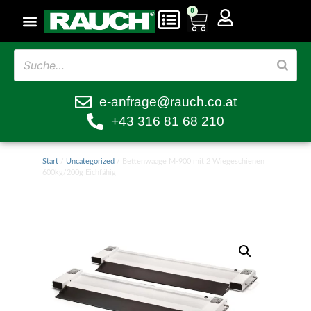
0
e-anfrage@rauch.co.at
+43 316 81 68 210
Start
/
Uncategorized
/ Bettenwaage M-900 mit 2 Wiegeschienen
600kg/200g Eichfähig