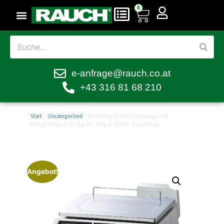
0
e-anfrage@rauch.co.at
+43 316 81 68 210
Start
/
Uncategorized
/ Eichfähige Preisrechenwaage mit
Belegbondruck ab 6kg bis 30kg in flacher Ausführung
Angebot!