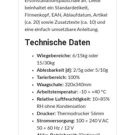
Erstinstallationspauschale an. Diese
beinhaltet ein Standardetikett,
Firmenkopf, EAN, Ablaufdatum, Artikel
(ca. 20) sowie Zusatztexte (ca. 10) und
eine einfach umsetzbare Anleitung.
Technische Daten
Wiegebereiche:
6/15kg oder
15/30kg
Ablesbarkeit [d]:
2/5g oder 5/10g
Tarierbereich:
100%
Waagschale:
320x340mm
Arbeitstemperatur:
-10 ÷ +40 °C
Relative Luftfeuchtigkeit:
10÷85%
RH ohne Kondensation
Drucker:
Thermodrucker 56mm
Stromversorgung:
100 ÷ 240 V AC
50 ÷ 60 Hz / 12 V