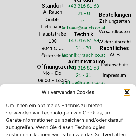
Standort
+43 316 81 68
A. Rauch
21 - 0
Bestellungen
GmbH
e-
Zahlungsarten
Liebenauer
anfrage@rauch.co.at
Versandkosten
Technik
Hauptstraße
+43 316 81 68
138
Widerrufsrecht
Rechtliches
21 - 20
8041 Graz
AGB
technik@rauch.co.at
Österreich
Administration
Datenschutz
Öffnungszeiten
+43 316 81 68
Mo – Do:
21 - 31
Impressum
08:00 – 16:30
auftrag@rauch.co.at
Uhr
Wir verwenden Cookies
Freitag: 08:00
– 14:30 Uhr
Um Ihnen ein optimales Erlebnis zu bieten,
verwenden wir Technologien wie Cookies, um
Geräteinformationen zu speichern und/oder darauf
zuzugreifen. Wenn Sie diesen Technologien
zustimmen, können wir Daten wie das Surfverhalten