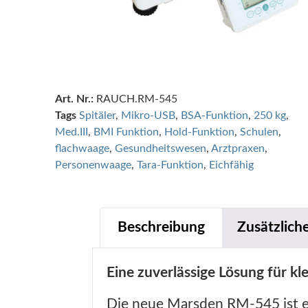
Art. Nr.:
RAUCH.RM-545
Tags
Spitäler
,
Mikro-USB
,
BSA-Funktion
,
250 kg
,
Med.III
,
BMI Funktion
,
Hold-Funktion
,
Schulen
,
flachwaage
,
Gesundheitswesen
,
Arztpraxen
,
Personenwaage
,
Tara-Funktion
,
Eichfähig
Beschreibung
Zusätzlich
Eine zuverlässige Lösung für kl
Die neue Marsden RM-545 ist ein