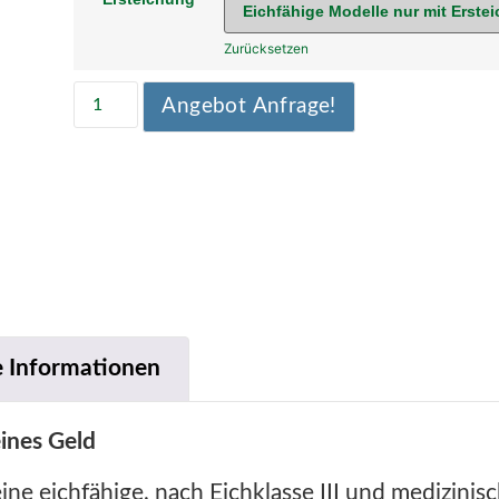
Zurücksetzen
Angebot Anfrage!
e Informationen
eines Geld
e eichfähige, nach Eichklasse III und medizinis