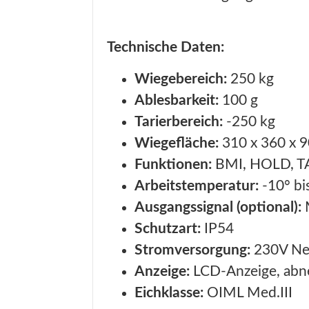
Technische Daten:
Wiegebereich:
250 kg
Ablesbarkeit:
100 g
Tarierbereich:
-250 kg
Wiegefläche:
310 x 360 x 
Funktionen:
BMI, HOLD, T
Arbeitstemperatur:
-10° bi
Ausgangssignal (optional):
Schutzart:
IP54
Stromversorgung:
230V Net
Anzeige:
LCD-Anzeige, ab
Eichklasse:
OIML Med.III