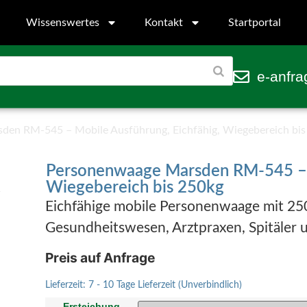
Wissenswertes
Kontakt
Startportal
e-anfra
den RM-545 – Mobile Ausführung, Eichfähig, Wiegebereich bis
Personenwaage Marsden RM-545 – M
Wiegebereich bis 250kg
Eichfähige mobile Personenwaage mit 250 k
Gesundheitswesen, Arztpraxen, Spitäler 
Preis auf Anfrage
Lieferzeit:
7 - 10 Tage Lieferzeit (Unverbindlich)
Ersteichung