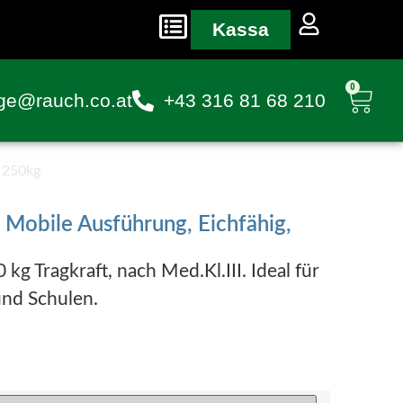
Kassa
0
ge@rauch.co.at
+43 316 81 68 210
 250kg
obile Ausführung, Eichfähig,
g Tragkraft, nach Med.Kl.III. Ideal für
und Schulen.