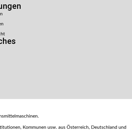
lungen
en
en
cht
iches
nsmittelmaschinen.
nstitutionen, Kommunen usw. aus Österreich, Deutschland und