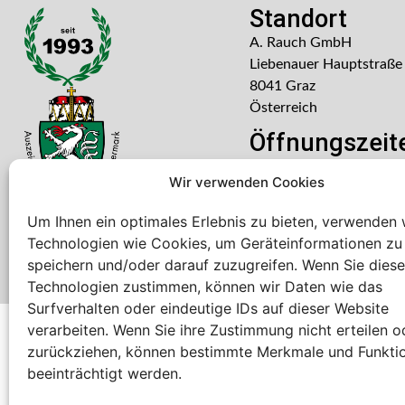
Standort
A. Rauch GmbH
Liebenauer Hauptstraße
8041 Graz
Österreich
Öffnungszeit
Mo – Do: 08:00 – 16:30
Wir verwenden Cookies
Freitag: 08:00 – 14:30 U
Um Ihnen ein optimales Erlebnis zu bieten, verwenden 
Technologien wie Cookies, um Geräteinformationen zu
speichern und/oder darauf zuzugreifen. Wenn Sie dies
Technologien zustimmen, können wir Daten wie das
Surfverhalten oder eindeutige IDs auf dieser Website
verarbeiten. Wenn Sie ihre Zustimmung nicht erteilen o
Bei diesem Webshop handelt es sich um einen B2B-Web
zurückziehen, können bestimmte Merkmale und Funkti
A. Rauch GmbH – Ihr Experte aus Österreich für Waagen, Eich
beeinträchtigt werden.
Sämtliche Angebote der A. Rauch GmbH richten sich nicht an 