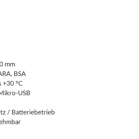
90 mm
ARA, BSA
s +30 °C
Mikro-USB
z / Batteriebetrieb
nehmbar