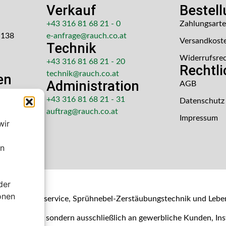
Verkauf
Bestel
+43 316 81 68 21 - 0
Zahlungsart
 138
e-anfrage@rauch.co.at
Versandkost
Technik
Widerrufsre
+43 316 81 68 21 - 20
Rechtl
technik@rauch.co.at
en
Administration
AGB
 Uhr
+43 316 81 68 21 - 31
Datenschutz
hr
auftrag@rauch.co.at
Impressum
wir
en
der
shop
onen
- & Kalibrierservice, Sprühnebel-Zerstäubungstechnik und Lebe
Verbraucher, sondern ausschließlich an gewerbliche Kunden, I