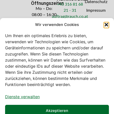
Datenschutz
Öffnungszeiten
+43 316 81 68
Mo – Do:
21 - 31
Impressum
08:00 – 16:30
auftrag@rauch.co.at
Uhr
Wir verwenden Cookies
Freitag: 08:00
– 14:30 Uhr
Um Ihnen ein optimales Erlebnis zu bieten,
verwenden wir Technologien wie Cookies, um
Geräteinformationen zu speichern und/oder darauf
zuzugreifen. Wenn Sie diesen Technologien
zustimmen, können wir Daten wie das Surfverhalten
Bei diesem Webshop handelt es sich um
oder eindeutige IDs auf dieser Website verarbeiten.
einen B2B-Webshop
Wenn Sie ihre Zustimmung nicht erteilen oder
A. Rauch GmbH – Ihr Experte aus Österreich für Waagen,
zurückziehen, können bestimmte Merkmale und
Eich- & Kalibrierservice, Sprühnebel-Zerstäubungstechnik
Funktionen beeinträchtigt werden.
und Lebensmittelmaschinen.
Dienste verwalten
Sämtliche Angebote der A. Rauch GmbH richten sich
nicht an Verbraucher, sondern ausschließlich an
gewerbliche Kunden, Institutionen, Kommunen usw. aus
Akzeptieren