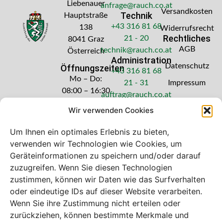
Liebenauer
anfrage@rauch.co.at
Versandkosten
Technik
Hauptstraße
+43 316 81 68
138
Widerrufsrecht
Rechtliches
21 - 20
8041 Graz
AGB
technik@rauch.co.at
Österreich
Administration
Datenschutz
Öffnungszeiten
+43 316 81 68
Mo – Do:
21 - 31
Impressum
08:00 – 16:30
auftrag@rauch.co.at
Uhr
Wir verwenden Cookies
Freitag: 08:00
– 14:30 Uhr
Um Ihnen ein optimales Erlebnis zu bieten,
verwenden wir Technologien wie Cookies, um
Geräteinformationen zu speichern und/oder darauf
zuzugreifen. Wenn Sie diesen Technologien
zustimmen, können wir Daten wie das Surfverhalten
Bei diesem Webshop handelt es sich um
oder eindeutige IDs auf dieser Website verarbeiten.
einen B2B-Webshop
Wenn Sie ihre Zustimmung nicht erteilen oder
A. Rauch GmbH – Ihr Experte aus Österreich für Waagen,
zurückziehen, können bestimmte Merkmale und
Eich- & Kalibrierservice, Sprühnebel-Zerstäubungstechnik