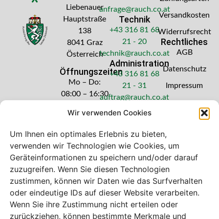
Liebenauer
anfrage@rauch.co.at
Versandkosten
Technik
Hauptstraße
+43 316 81 68
138
Widerrufsrecht
Rechtliches
21 - 20
8041 Graz
AGB
technik@rauch.co.at
Österreich
Administration
Datenschutz
Öffnungszeiten
+43 316 81 68
Mo – Do:
21 - 31
Impressum
08:00 – 16:30
auftrag@rauch.co.at
Uhr
Wir verwenden Cookies
Freitag: 08:00
– 14:30 Uhr
Um Ihnen ein optimales Erlebnis zu bieten,
verwenden wir Technologien wie Cookies, um
Geräteinformationen zu speichern und/oder darauf
zuzugreifen. Wenn Sie diesen Technologien
zustimmen, können wir Daten wie das Surfverhalten
Bei diesem Webshop handelt es sich um
oder eindeutige IDs auf dieser Website verarbeiten.
einen B2B-Webshop
Wenn Sie ihre Zustimmung nicht erteilen oder
A. Rauch GmbH – Ihr Experte aus Österreich für Waagen,
zurückziehen, können bestimmte Merkmale und