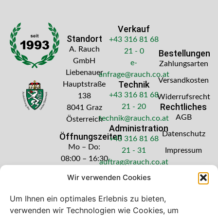
Verkauf
Standort
+43 316 81 68
A. Rauch
21 - 0
Bestellungen
GmbH
e-
Zahlungsarten
Liebenauer
anfrage@rauch.co.at
Versandkosten
Technik
Hauptstraße
+43 316 81 68
138
Widerrufsrecht
Rechtliches
21 - 20
8041 Graz
AGB
technik@rauch.co.at
Österreich
Administration
Datenschutz
Öffnungszeiten
+43 316 81 68
Mo – Do:
21 - 31
Impressum
08:00 – 16:30
auftrag@rauch.co.at
Uhr
Wir verwenden Cookies
Freitag: 08:00
– 14:30 Uhr
Um Ihnen ein optimales Erlebnis zu bieten,
verwenden wir Technologien wie Cookies, um