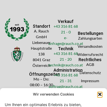
Verkauf
Standort
+43 316 81 68
A. Rauch
21 - 0
Bestellungen
GmbH
e-
Zahlungsarten
Liebenauer
anfrage@rauch.co.at
Versandkosten
Technik
Hauptstraße
+43 316 81 68
138
Widerrufsrecht
Rechtliches
21 - 20
8041 Graz
AGB
technik@rauch.co.at
Österreich
Administration
Datenschutz
Öffnungszeiten
+43 316 81 68
Mo – Do:
21 - 31
Impressum
08:00 – 16:30
auftrag@rauch.co.at
Uhr
Wir verwenden Cookies
Freitag: 08:00
– 14:30 Uhr
Um Ihnen ein optimales Erlebnis zu bieten,