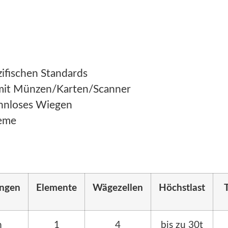
ifischen Standards
mit Münzen/Karten/Scanner
annloses Wiegen
teme
ngen
Elemente
Wägezellen
Höchstlast
m
1
4
bis zu 30t