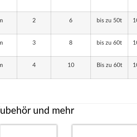
m
2
6
bis zu 50t
1
m
3
8
bis zu 60t
1
m
4
10
Bis zu 60t
1
Zubehör und mehr