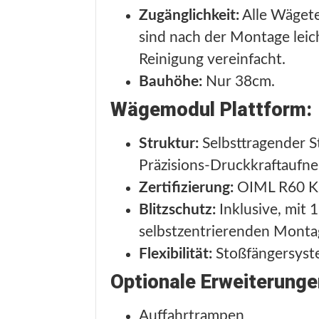
Zugänglichkeit:
Alle Wägetei
sind nach der Montage lei
Reinigung vereinfacht.
Bauhöhe:
Nur 38cm.
Wägemodul Plattform:
Struktur:
Selbsttragender 
Präzisions-Druckkraftaufn
Zertifizierung:
OIML R60 Klas
Blitzschutz:
Inklusive, mit
selbstzentrierenden Montag
Flexibilität:
Stoßfängersyste
Optionale Erweiterunge
Auffahrtrampen