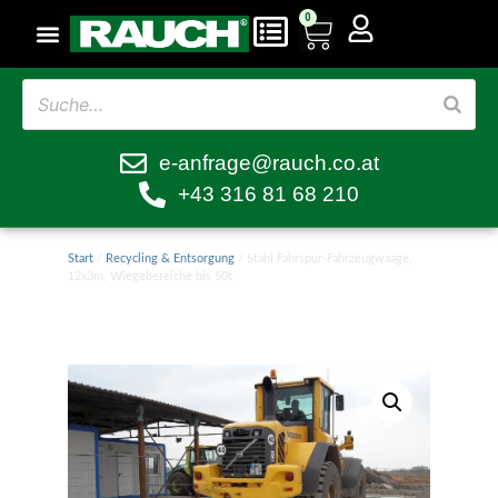
0
e-anfrage@rauch.co.at
+43 316 81 68 210
Start
/
Recycling & Entsorgung
/ Stahl Fahrspur-Fahrzeugwaage,
12x3m, Wiegebereiche bis 50t