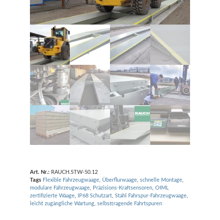
Art. Nr.:
RAUCH.STW-50.12
Tags
Flexible Fahrzeugwaage
,
Überflurwaage
,
schnelle Montage
,
modulare Fahrzeugwaage
,
Präzisions-Kraftsensoren
,
OIML
zertifizierte Waage
,
IP68 Schutzart
,
Stahl Fahrspur-Fahrzeugwaage
,
leicht zugängliche Wartung
,
selbsttragende Fahrtspuren