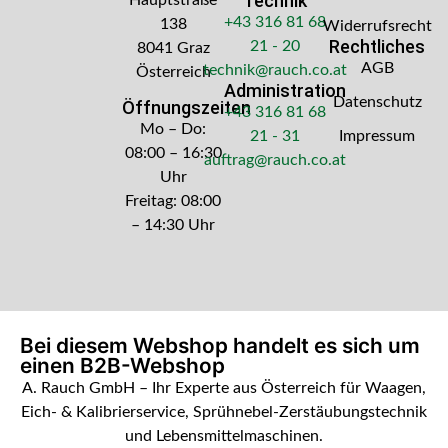
Technik
Hauptstraße
+43 316 81 68
138
Widerrufsrecht
Rechtliches
21 - 20
8041 Graz
AGB
technik@rauch.co.at
Österreich
Administration
Datenschutz
Öffnungszeiten
+43 316 81 68
Mo – Do:
21 - 31
Impressum
08:00 – 16:30
auftrag@rauch.co.at
Uhr
Freitag: 08:00
– 14:30 Uhr
Bei diesem Webshop handelt es sich um
einen B2B-Webshop
A. Rauch GmbH – Ihr Experte aus Österreich für Waagen,
Eich- & Kalibrierservice, Sprühnebel-Zerstäubungstechnik
und Lebensmittelmaschinen.