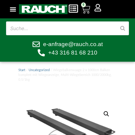
0
e-anfrage@rauch.co.at
+43 316 81 68 210
Start
/
Uncategorized
/ Wiegebalkenwaage 2 x 1000cm Balken
komplett mit Wiegeanzeige, Multi-Wiegebereich 1000/2000kg,
0,5/1kg