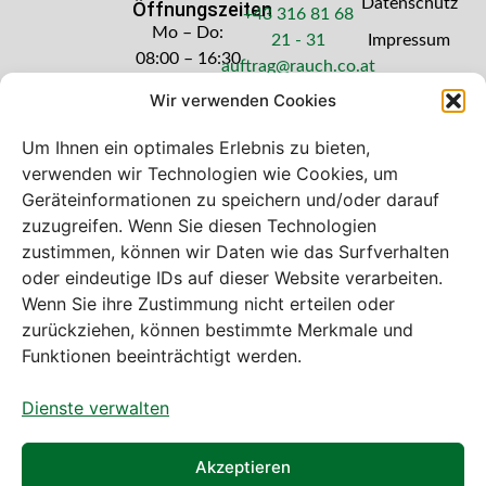
Datenschutz
Öffnungszeiten
+43 316 81 68
Mo – Do:
21 - 31
Impressum
08:00 – 16:30
auftrag@rauch.co.at
Uhr
Wir verwenden Cookies
Freitag: 08:00
– 14:30 Uhr
Um Ihnen ein optimales Erlebnis zu bieten,
verwenden wir Technologien wie Cookies, um
Geräteinformationen zu speichern und/oder darauf
zuzugreifen. Wenn Sie diesen Technologien
zustimmen, können wir Daten wie das Surfverhalten
Bei diesem Webshop handelt es sich um
oder eindeutige IDs auf dieser Website verarbeiten.
einen B2B-Webshop
Wenn Sie ihre Zustimmung nicht erteilen oder
A. Rauch GmbH – Ihr Experte aus Österreich für Waagen,
zurückziehen, können bestimmte Merkmale und
Eich- & Kalibrierservice, Sprühnebel-Zerstäubungstechnik
Funktionen beeinträchtigt werden.
und Lebensmittelmaschinen.
Dienste verwalten
Sämtliche Angebote der A. Rauch GmbH richten sich
nicht an Verbraucher, sondern ausschließlich an
gewerbliche Kunden, Institutionen, Kommunen usw. aus
Akzeptieren
Österreich, Deutschland und der Schweiz (weitere Länder