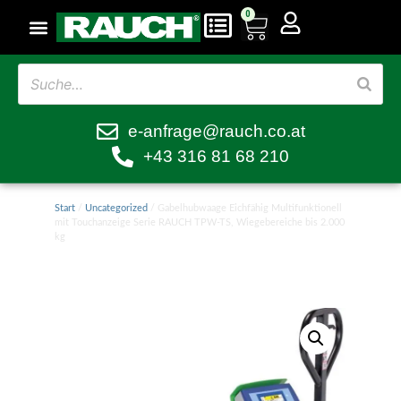
0
e-anfrage@rauch.co.at
+43 316 81 68 210
Start
/
Uncategorized
/ Gabelhubwaage Eichfähig Multifunktionell
mit Touchanzeige Serie RAUCH TPW-TS, Wiegebereiche bis 2.000
kg