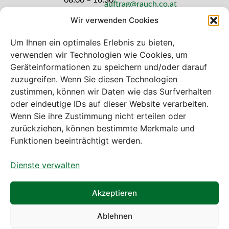
auftrag@rauch.co.at
Uhr
Wir verwenden Cookies
Freitag: 08:00
– 14:30 Uhr
Um Ihnen ein optimales Erlebnis zu bieten,
verwenden wir Technologien wie Cookies, um
Geräteinformationen zu speichern und/oder darauf
zuzugreifen. Wenn Sie diesen Technologien
zustimmen, können wir Daten wie das Surfverhalten
Bei diesem Webshop handelt es sich um
oder eindeutige IDs auf dieser Website verarbeiten.
einen B2B-Webshop
Wenn Sie ihre Zustimmung nicht erteilen oder
A. Rauch GmbH – Ihr Experte aus Österreich für Waagen,
zurückziehen, können bestimmte Merkmale und
Eich- & Kalibrierservice, Sprühnebel-Zerstäubungstechnik
Funktionen beeinträchtigt werden.
und Lebensmittelmaschinen.
Dienste verwalten
Sämtliche Angebote der A. Rauch GmbH richten sich
nicht an Verbraucher, sondern ausschließlich an
gewerbliche Kunden, Institutionen, Kommunen usw. aus
Akzeptieren
Österreich, Deutschland und der Schweiz (weitere Länder
auf Anfrage).
Ablehnen