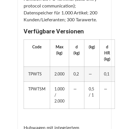
protocol communication);
Datenspeicher für 1.000 Artikel; 200
Kunden/Lieferanten; 300 Tarawerte.
Verfügbare Versionen
Code
Max
d
(kg)
d
(kg)
(kg)
HR
(kg)
TPWTS
2.000
0,2
—
0,1
TPWTSM
1.000
—
0,5
—
/
/ 1
2.000
Hubwagen mit integriertem