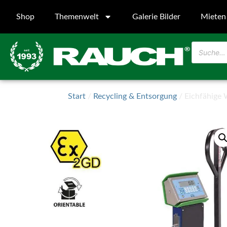
Shop
Themenwelt
Galerie Bilder
Mieten
Start
/
Recycling & Entsorgung
/ Eichfähige