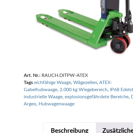
Art. Nr.:
RAUCH.DITPW-ATEX
Tags
eichfähige Waage
,
Wägezellen
,
ATEX-
Gabelhubwaage
,
2.000 kg Wiegebereich
,
IP68 Edels
industrielle Waage
,
explosionsgefährdete Bereiche
,
Argeo
,
Hubwagenwaage
Beschreibung
Zusätzlich