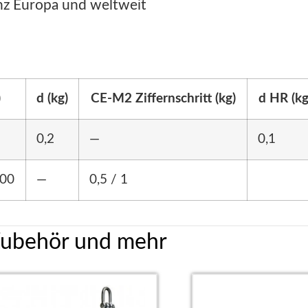
nz Europa und weltweit
)
d (kg)
CE-M2 Ziffernschritt (kg)
d HR (kg
0,2
—
0,1
000
—
0,5 / 1
Zubehör und mehr