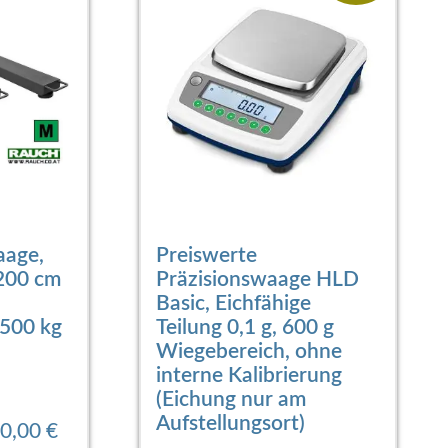
aage,
Preiswerte
.200 cm
Präzisionswaage HLD
Basic, Eichfähige
.500 kg
Teilung 0,1 g, 600 g
Wiegebereich, ohne
interne Kalibrierung
(Eichung nur am
Aufstellungsort)
0,00
€