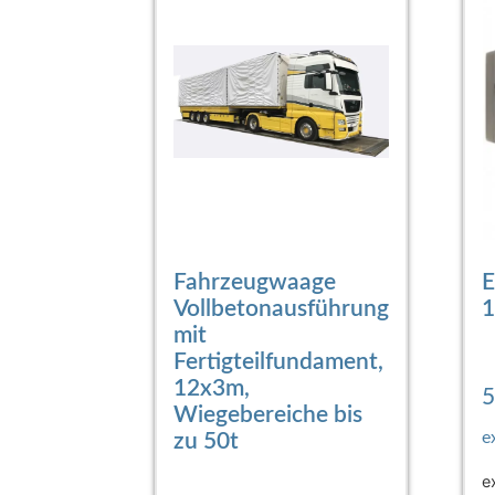
Fahrzeugwaage
E
Vollbetonausführung
1
mit
Fertigteilfundament,
12x3m,
5
Wiegebereiche bis
zu 50t
e