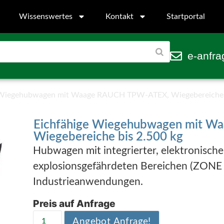
Wissenswertes
Kontakt
Startportal
e-anfra
 Wiegehubwagen mit Waage RAUCH TPW-ATEX, Wiegebereiche b
Eichfähige Wiegehubwagen mit 
Wiegebereiche bis 2.500 kg
Hubwagen mit integrierter, elektronisch
explosionsgefährdeten Bereichen (ZONE 1 
Industrieanwendungen.
Preis auf Anfrage
Angebot Anfrage!