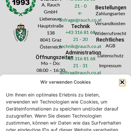
A. Rauch
21 - 0
Bestellungen
GmbH
e-
Zahlungsarten
Liebenauer
anfrage@rauch.co.at
Versandkosten
Technik
Hauptstraße
+43 316 81 68
138
Widerrufsrecht
Rechtliches
21 - 20
8041 Graz
AGB
technik@rauch.co.at
Österreich
Administration
Datenschutz
Öffnungszeiten
+43 316 81 68
Mo – Do:
21 - 31
Impressum
08:00 – 16:30
auftrag@rauch.co.at
Uhr
Wir verwenden Cookies
Freitag: 08:00
– 14:30 Uhr
Um Ihnen ein optimales Erlebnis zu bieten,
verwenden wir Technologien wie Cookies, um
Geräteinformationen zu speichern und/oder darauf
zuzugreifen. Wenn Sie diesen Technologien
zustimmen, können wir Daten wie das Surfverhalten
Bei diesem Webshop handelt es sich um
oder eindeutige IDs auf dieser Website verarbeiten.