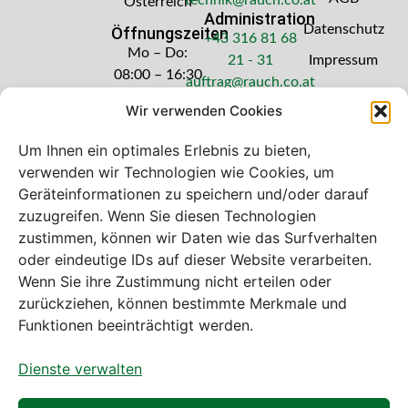
Österreich
Administration
Datenschutz
Öffnungszeiten
+43 316 81 68
Mo – Do:
21 - 31
Impressum
08:00 – 16:30
auftrag@rauch.co.at
Uhr
Wir verwenden Cookies
Freitag: 08:00
– 14:30 Uhr
Um Ihnen ein optimales Erlebnis zu bieten,
verwenden wir Technologien wie Cookies, um
Geräteinformationen zu speichern und/oder darauf
zuzugreifen. Wenn Sie diesen Technologien
zustimmen, können wir Daten wie das Surfverhalten
Bei diesem Webshop handelt es sich um
oder eindeutige IDs auf dieser Website verarbeiten.
einen B2B-Webshop
Wenn Sie ihre Zustimmung nicht erteilen oder
A. Rauch GmbH – Ihr Experte aus Österreich für Waagen,
zurückziehen, können bestimmte Merkmale und
Eich- & Kalibrierservice, Sprühnebel-Zerstäubungstechnik
Funktionen beeinträchtigt werden.
und Lebensmittelmaschinen.
Dienste verwalten
Sämtliche Angebote der A. Rauch GmbH richten sich
nicht an Verbraucher, sondern ausschließlich an