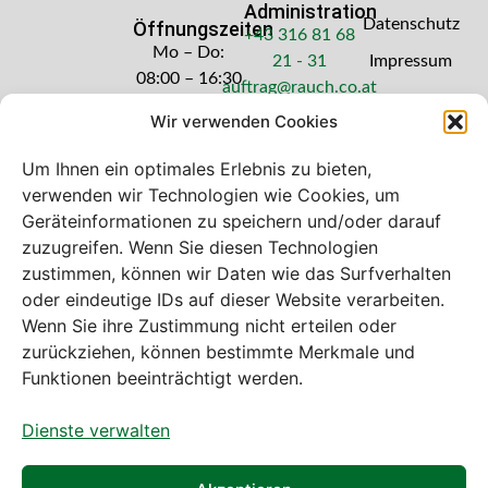
Administration
Datenschutz
Öffnungszeiten
+43 316 81 68
Mo – Do:
21 - 31
Impressum
08:00 – 16:30
auftrag@rauch.co.at
Uhr
Wir verwenden Cookies
Freitag: 08:00
– 14:30 Uhr
Um Ihnen ein optimales Erlebnis zu bieten,
verwenden wir Technologien wie Cookies, um
Geräteinformationen zu speichern und/oder darauf
zuzugreifen. Wenn Sie diesen Technologien
zustimmen, können wir Daten wie das Surfverhalten
Bei diesem Webshop handelt es sich um
oder eindeutige IDs auf dieser Website verarbeiten.
einen B2B-Webshop
Wenn Sie ihre Zustimmung nicht erteilen oder
A. Rauch GmbH – Ihr Experte aus Österreich für Waagen,
zurückziehen, können bestimmte Merkmale und
Eich- & Kalibrierservice, Sprühnebel-Zerstäubungstechnik
Funktionen beeinträchtigt werden.
und Lebensmittelmaschinen.
Dienste verwalten
Sämtliche Angebote der A. Rauch GmbH richten sich
nicht an Verbraucher, sondern ausschließlich an
gewerbliche Kunden, Institutionen, Kommunen usw. aus