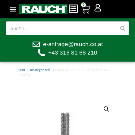
0
e-anfrage@rauch.co.at
+43 316 81 68 210
Start
/
Uncategorized
/ Lastfuß M18 für SCUL Wiegezelle bis
5.000 kg