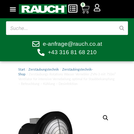
0
e-anfrage@rauch.co.at
+43 316 81 68 210
Start
/
Zerstäubungstechnik
/
Zerstäubingstechnik-
Shop
/ Zerstäubungs Rotations Wasser Vernebler ZVN-3 mit 750m³
Ventilator für intensive Vernebelung optimal für Staubbekämpfung
– Befeuchtung – Kühlung – Desinfektion