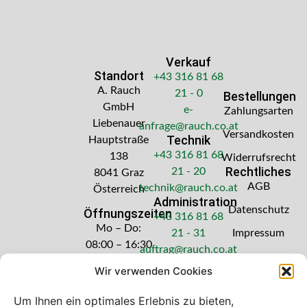
Verkauf
Standort
+43 316 81 68
A. Rauch
21 - 0
Bestellungen
GmbH
e-
Zahlungsarten
Liebenauer
anfrage@rauch.co.at
Versandkosten
Technik
Hauptstraße
+43 316 81 68
138
Widerrufsrecht
Rechtliches
21 - 20
8041 Graz
AGB
technik@rauch.co.at
Österreich
Administration
Datenschutz
Öffnungszeiten
+43 316 81 68
Mo – Do:
21 - 31
Impressum
08:00 – 16:30
auftrag@rauch.co.at
Uhr
Wir verwenden Cookies
Freitag: 08:00
– 14:30 Uhr
Um Ihnen ein optimales Erlebnis zu bieten,