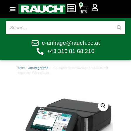
0
e-anfrage@rauch.co.at
+43 316 81 68 210
Start
/
Uncategorized
/ PC Remote Systemwaage SM5300X mit
separater Wiegefläche