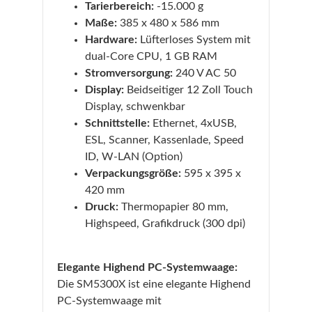
Tarierbereich:
-15.000 g
Maße:
385 x 480 x 586 mm
Hardware:
Lüfterloses System mit
dual-Core CPU, 1 GB RAM
Stromversorgung:
240 V AC 50
Display:
Beidseitiger 12 Zoll Touch
Display, schwenkbar
Schnittstelle:
Ethernet, 4xUSB,
ESL, Scanner, Kassenlade, Speed
ID, W-LAN (Option)
Verpackungsgröße:
595 x 395 x
420 mm
Druck:
Thermopapier 80 mm,
Highspeed, Grafikdruck (300 dpi)
Elegante Highend PC-Systemwaage:
Die SM5300X ist eine elegante Highend
PC-Systemwaage mit