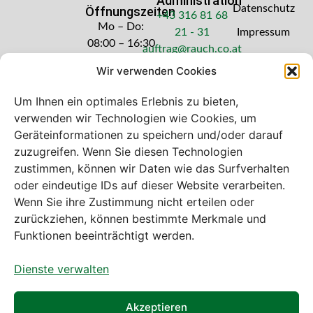
Administration
Datenschutz
Öffnungszeiten
+43 316 81 68
Mo – Do:
21 - 31
Impressum
08:00 – 16:30
auftrag@rauch.co.at
Uhr
Wir verwenden Cookies
Freitag: 08:00
– 14:30 Uhr
Um Ihnen ein optimales Erlebnis zu bieten,
verwenden wir Technologien wie Cookies, um
Geräteinformationen zu speichern und/oder darauf
zuzugreifen. Wenn Sie diesen Technologien
zustimmen, können wir Daten wie das Surfverhalten
Bei diesem Webshop handelt es sich um
oder eindeutige IDs auf dieser Website verarbeiten.
einen B2B-Webshop
Wenn Sie ihre Zustimmung nicht erteilen oder
A. Rauch GmbH – Ihr Experte aus Österreich für Waagen,
zurückziehen, können bestimmte Merkmale und
Eich- & Kalibrierservice, Sprühnebel-Zerstäubungstechnik
Funktionen beeinträchtigt werden.
und Lebensmittelmaschinen.
Dienste verwalten
Sämtliche Angebote der A. Rauch GmbH richten sich
nicht an Verbraucher, sondern ausschließlich an
gewerbliche Kunden, Institutionen, Kommunen usw. aus
Akzeptieren