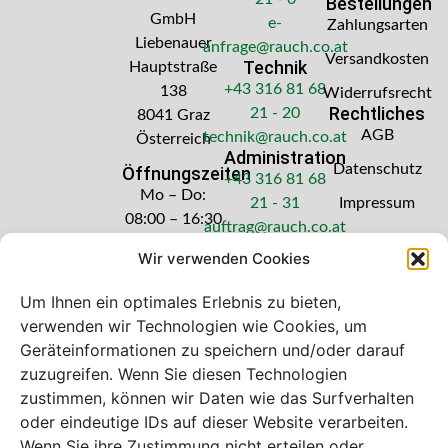
Bestellungen
GmbH
e-
Zahlungsarten
Liebenauer
anfrage@rauch.co.at
Versandkosten
Technik
Hauptstraße
+43 316 81 68
138
Widerrufsrecht
Rechtliches
21 - 20
8041 Graz
AGB
technik@rauch.co.at
Österreich
Administration
Datenschutz
Öffnungszeiten
+43 316 81 68
Mo – Do:
21 - 31
Impressum
08:00 – 16:30
auftrag@rauch.co.at
Uhr
Wir verwenden Cookies
Freitag: 08:00
– 14:30 Uhr
Um Ihnen ein optimales Erlebnis zu bieten,
verwenden wir Technologien wie Cookies, um
Geräteinformationen zu speichern und/oder darauf
zuzugreifen. Wenn Sie diesen Technologien
zustimmen, können wir Daten wie das Surfverhalten
Bei diesem Webshop handelt es sich um
oder eindeutige IDs auf dieser Website verarbeiten.
einen B2B-Webshop
Wenn Sie ihre Zustimmung nicht erteilen oder