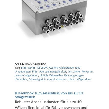
Art. Nr.:
RAUCH.DIJB10Q
Tags
IP68
,
RS485
,
GELBOX
,
Abgleichwiderstände
,
raue
Umgebungen
,
IP66
,
Überspannungsableiter
,
verstärkter Polyester
,
analoge Wägezellen
,
digitale Wägezellen
,
Fahrzeugwaagen
,
Klemmbox
,
Eckenabgleich
,
Anschlusskasten
,
robust
,
Wägezellen
Klemmbox zum Anschluss von bis zu 10
Wägezellen
Robuster Anschlusskasten für bis zu 10
Wägezellen, ideal für Fahrzeugwaagen und