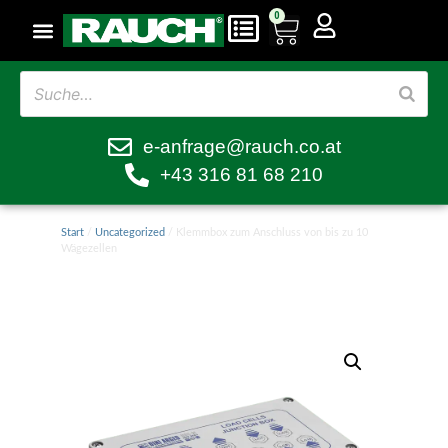
0
e-anfrage@rauch.co.at
+43 316 81 68 210
Start
/
Uncategorized
/ Klemmbox zum Anschluss von bis zu 10
Wägezellen