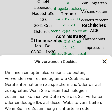
GmbH
e-
Zahlungsarten
Liebenauer
anfrage@rauch.co.at
Versandkosten
Technik
Hauptstraße
+43 316 81 68
138
Widerrufsrecht
Rechtliches
21 - 20
8041 Graz
AGB
technik@rauch.co.at
Österreich
Administration
Datenschutz
Öffnungszeiten
+43 316 81 68
Mo – Do:
21 - 31
Impressum
08:00 – 16:30
auftrag@rauch.co.at
Uhr
Wir verwenden Cookies
Freitag: 08:00
– 14:30 Uhr
Um Ihnen ein optimales Erlebnis zu bieten,
verwenden wir Technologien wie Cookies, um
Geräteinformationen zu speichern und/oder darauf
zuzugreifen. Wenn Sie diesen Technologien
zustimmen, können wir Daten wie das Surfverhalten
Bei diesem Webshop handelt es sich um
oder eindeutige IDs auf dieser Website verarbeiten.
einen B2B-Webshop
Wenn Sie ihre Zustimmung nicht erteilen oder
A. Rauch GmbH – Ihr Experte aus Österreich für Waagen,