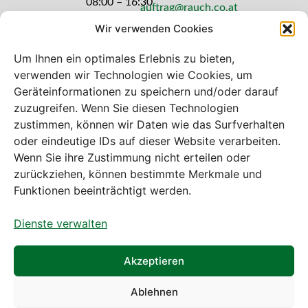
08:00 – 16:30
auftrag@rauch.co.at
Uhr
Wir verwenden Cookies
Freitag: 08:00
– 14:30 Uhr
Um Ihnen ein optimales Erlebnis zu bieten,
verwenden wir Technologien wie Cookies, um
Geräteinformationen zu speichern und/oder darauf
zuzugreifen. Wenn Sie diesen Technologien
zustimmen, können wir Daten wie das Surfverhalten
Bei diesem Webshop handelt es sich um
oder eindeutige IDs auf dieser Website verarbeiten.
einen B2B-Webshop
Wenn Sie ihre Zustimmung nicht erteilen oder
A. Rauch GmbH – Ihr Experte aus Österreich für Waagen,
zurückziehen, können bestimmte Merkmale und
Eich- & Kalibrierservice, Sprühnebel-Zerstäubungstechnik
Funktionen beeinträchtigt werden.
und Lebensmittelmaschinen.
Dienste verwalten
Sämtliche Angebote der A. Rauch GmbH richten sich
nicht an Verbraucher, sondern ausschließlich an
gewerbliche Kunden, Institutionen, Kommunen usw. aus
Akzeptieren
Österreich, Deutschland und der Schweiz (weitere Länder
auf Anfrage).
Ablehnen