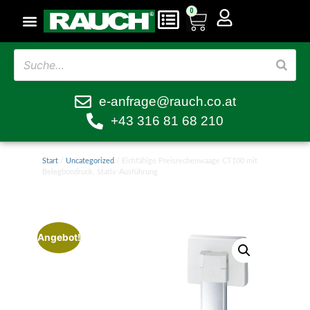
0
e-anfrage@rauch.co.at
+43 316 81 68 210
Start
/
Uncategorized
/ Eichfähige Preisrechenwaage CT100 mit
Belegbondruck, Stativ-Ausführung
Angebot!