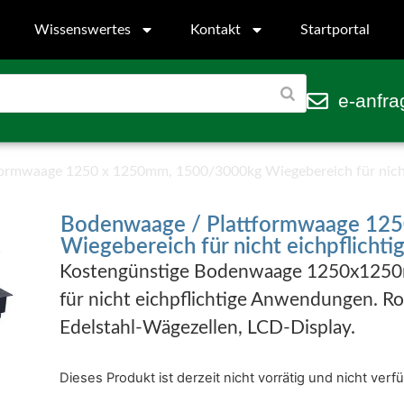
Wissenswertes
Kontakt
Startportal
e-anfra
ormwaage 1250 x 1250mm, 1500/3000kg Wiegebereich für nicht
Bodenwaage / Plattformwaage 12
Wiegebereich für nicht eichpflicht
Kostengünstige Bodenwaage 1250x1250m
für nicht eichpflichtige Anwendungen. Ro
Edelstahl-Wägezellen, LCD-Display.
Dieses Produkt ist derzeit nicht vorrätig und nicht verf