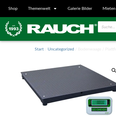
Shop
Themenwelt
Galerie Bilder
Mieten
Start
/
Uncategorized
/ Bodenwaage / Plattf