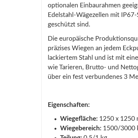
optionalen Einbaurahmen geeigne
Edelstahl-Wägezellen mit IP67-S
geschützt sind.
Die europäische Produktionsqual
präzises Wiegen an jedem Eckp
lackiertem Stahl und ist mit ei
wie Tarieren, Brutto- und Netto
über ein fest verbundenes 3 Me
Eigenschaften:
Wiegefläche:
1250 x 1250
Wiegebereich:
1500/3000 
Teilung:
0,5/1 kg