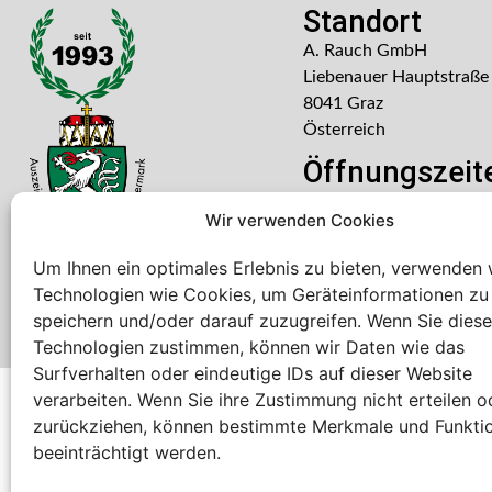
Standort
A. Rauch GmbH
Liebenauer Hauptstraße
8041 Graz
Österreich
Öffnungszeit
Mo – Do: 08:00 – 16:30
Wir verwenden Cookies
Freitag: 08:00 – 14:30 U
Um Ihnen ein optimales Erlebnis zu bieten, verwenden 
Technologien wie Cookies, um Geräteinformationen zu
speichern und/oder darauf zuzugreifen. Wenn Sie dies
Technologien zustimmen, können wir Daten wie das
Surfverhalten oder eindeutige IDs auf dieser Website
verarbeiten. Wenn Sie ihre Zustimmung nicht erteilen o
Bei diesem Webshop handelt es sich um einen B2B-Web
zurückziehen, können bestimmte Merkmale und Funkti
A. Rauch GmbH – Ihr Experte aus Österreich für Waagen, Eich
beeinträchtigt werden.
Sämtliche Angebote der A. Rauch GmbH richten sich nicht an 