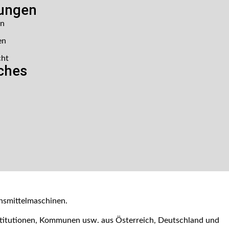
lungen
en
en
cht
iches
nsmittelmaschinen.
nstitutionen, Kommunen usw. aus Österreich, Deutschland und