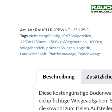
Art. Nr.:
RAUCH.RKPBWNE.125.125.3
Tags
nicht eichpflichtig
,
IP67 Wägezellen
,
1250x1250mm
,
1500kg Wiegebereich
,
3000kg
Wiegebereich
,
präzises Wiegen
,
Logistik
,
Landwirtschaft
,
Plattformwaage
,
Bodenwaage
Beschreibung
Zusätzlich
Diese kostengünstige Bodenwaag
eichpflichtige Wiegeaufgaben. S
die sowohl zum freien Aufstell