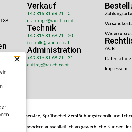
Verkauf
Bestel
+43 316 81 68 21 - 0
Zahlungsart
 138
e-anfrage@rauch.co.at
Versandkost
Technik
Widerrufsre
+43 316 81 68 21 - 20
Rechtl
technik@rauch.co.at
en
Administration
AGB
 Uhr
+43 316 81 68 21 - 31
Datenschutz
hr
auftrag@rauch.co.at
Impressum
wir
en
der
shop
onen
- & Kalibrierservice, Sprühnebel-Zerstäubungstechnik und Lebe
Verbraucher, sondern ausschließlich an gewerbliche Kunden, I