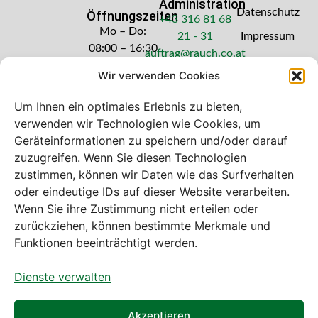
Administration
Datenschutz
Öffnungszeiten
+43 316 81 68
Mo – Do:
21 - 31
Impressum
08:00 – 16:30
auftrag@rauch.co.at
Uhr
Wir verwenden Cookies
Freitag: 08:00
– 14:30 Uhr
Um Ihnen ein optimales Erlebnis zu bieten,
verwenden wir Technologien wie Cookies, um
Geräteinformationen zu speichern und/oder darauf
zuzugreifen. Wenn Sie diesen Technologien
zustimmen, können wir Daten wie das Surfverhalten
Bei diesem Webshop handelt es sich um
oder eindeutige IDs auf dieser Website verarbeiten.
einen B2B-Webshop
Wenn Sie ihre Zustimmung nicht erteilen oder
A. Rauch GmbH – Ihr Experte aus Österreich für Waagen,
zurückziehen, können bestimmte Merkmale und
Eich- & Kalibrierservice, Sprühnebel-Zerstäubungstechnik
Funktionen beeinträchtigt werden.
und Lebensmittelmaschinen.
Dienste verwalten
Sämtliche Angebote der A. Rauch GmbH richten sich
nicht an Verbraucher, sondern ausschließlich an
gewerbliche Kunden, Institutionen, Kommunen usw. aus
Akzeptieren