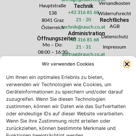
Versandkosten
Technik
Hauptstraße
+43 316 81 68
138
Widerrufsrecht
Rechtliches
21 - 20
8041 Graz
AGB
technik@rauch.co.at
Österreich
Administration
Datenschutz
Öffnungszeiten
+43 316 81 68
Mo – Do:
21 - 31
Impressum
08:00 – 16:30
auftrag@rauch.co.at
Uhr
Wir verwenden Cookies
Freitag: 08:00
– 14:30 Uhr
Um Ihnen ein optimales Erlebnis zu bieten,
verwenden wir Technologien wie Cookies, um
Geräteinformationen zu speichern und/oder darauf
zuzugreifen. Wenn Sie diesen Technologien
zustimmen, können wir Daten wie das Surfverhalten
Bei diesem Webshop handelt es sich um
oder eindeutige IDs auf dieser Website verarbeiten.
einen B2B-Webshop
Wenn Sie ihre Zustimmung nicht erteilen oder
A. Rauch GmbH – Ihr Experte aus Österreich für Waagen,
zurückziehen, können bestimmte Merkmale und
Eich- & Kalibrierservice, Sprühnebel-Zerstäubungstechnik
Funktionen beeinträchtigt werden.