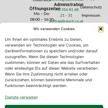
Österreich
Administration
Datenschutz
Öffnungszeiten
+43 316 81 68
Mo – Do:
21 - 31
Impressum
08:00 – 16:30
auftrag@rauch.co.at
Uhr
Wir verwenden Cookies
Freitag: 08:00
– 14:30 Uhr
Um Ihnen ein optimales Erlebnis zu bieten,
verwenden wir Technologien wie Cookies, um
Geräteinformationen zu speichern und/oder darauf
zuzugreifen. Wenn Sie diesen Technologien
zustimmen, können wir Daten wie das Surfverhalten
Bei diesem Webshop handelt es sich um
oder eindeutige IDs auf dieser Website verarbeiten.
einen B2B-Webshop
Wenn Sie ihre Zustimmung nicht erteilen oder
A. Rauch GmbH – Ihr Experte aus Österreich für Waagen,
zurückziehen, können bestimmte Merkmale und
Eich- & Kalibrierservice, Sprühnebel-Zerstäubungstechnik
Funktionen beeinträchtigt werden.
und Lebensmittelmaschinen.
Dienste verwalten
Sämtliche Angebote der A. Rauch GmbH richten sich
nicht an Verbraucher, sondern ausschließlich an