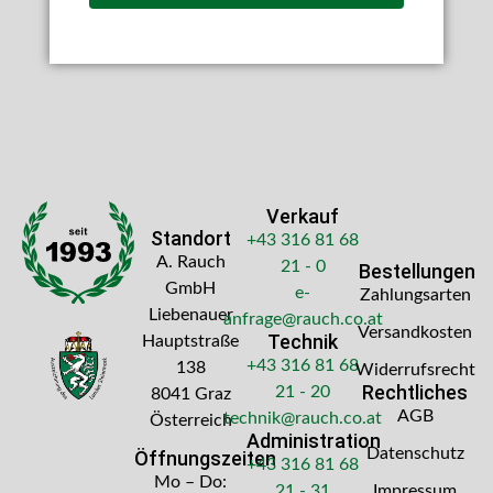
Verkauf
Standort
+43 316 81 68
A. Rauch
21 - 0
Bestellungen
GmbH
e-
Zahlungsarten
Liebenauer
anfrage@rauch.co.at
Versandkosten
Technik
Hauptstraße
+43 316 81 68
138
Widerrufsrecht
Rechtliches
21 - 20
8041 Graz
AGB
technik@rauch.co.at
Österreich
Administration
Datenschutz
Öffnungszeiten
+43 316 81 68
Mo – Do:
21 - 31
Impressum