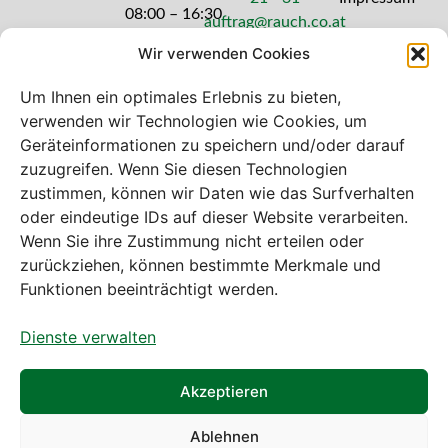
08:00 – 16:30
auftrag@rauch.co.at
Uhr
Wir verwenden Cookies
Freitag: 08:00
– 14:30 Uhr
Um Ihnen ein optimales Erlebnis zu bieten,
verwenden wir Technologien wie Cookies, um
Geräteinformationen zu speichern und/oder darauf
zuzugreifen. Wenn Sie diesen Technologien
zustimmen, können wir Daten wie das Surfverhalten
Bei diesem Webshop handelt es sich um
oder eindeutige IDs auf dieser Website verarbeiten.
einen B2B-Webshop
Wenn Sie ihre Zustimmung nicht erteilen oder
A. Rauch GmbH – Ihr Experte aus Österreich für Waagen,
zurückziehen, können bestimmte Merkmale und
Eich- & Kalibrierservice, Sprühnebel-Zerstäubungstechnik
Funktionen beeinträchtigt werden.
und Lebensmittelmaschinen.
Dienste verwalten
Sämtliche Angebote der A. Rauch GmbH richten sich
nicht an Verbraucher, sondern ausschließlich an
gewerbliche Kunden, Institutionen, Kommunen usw. aus
Akzeptieren
Österreich, Deutschland und der Schweiz (weitere Länder
auf Anfrage).
Ablehnen