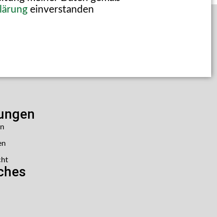
lärung
einverstanden
lungen
en
en
cht
iches