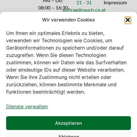
Mo – Do:
21 - 31
Impressum
08:00 – 16:30
auftrag@rauch.co.at
Uhr
Wir verwenden Cookies
Freitag: 08:00
– 14:30 Uhr
Um Ihnen ein optimales Erlebnis zu bieten,
verwenden wir Technologien wie Cookies, um
Geräteinformationen zu speichern und/oder darauf
zuzugreifen. Wenn Sie diesen Technologien
zustimmen, können wir Daten wie das Surfverhalten
Bei diesem Webshop handelt es sich um
oder eindeutige IDs auf dieser Website verarbeiten.
einen B2B-Webshop
Wenn Sie ihre Zustimmung nicht erteilen oder
A. Rauch GmbH – Ihr Experte aus Österreich für Waagen,
zurückziehen, können bestimmte Merkmale und
Eich- & Kalibrierservice, Sprühnebel-Zerstäubungstechnik
Funktionen beeinträchtigt werden.
und Lebensmittelmaschinen.
Dienste verwalten
Sämtliche Angebote der A. Rauch GmbH richten sich
nicht an Verbraucher, sondern ausschließlich an
gewerbliche Kunden, Institutionen, Kommunen usw. aus
Akzeptieren
Österreich, Deutschland und der Schweiz (weitere Länder
auf Anfrage).
Ablehnen