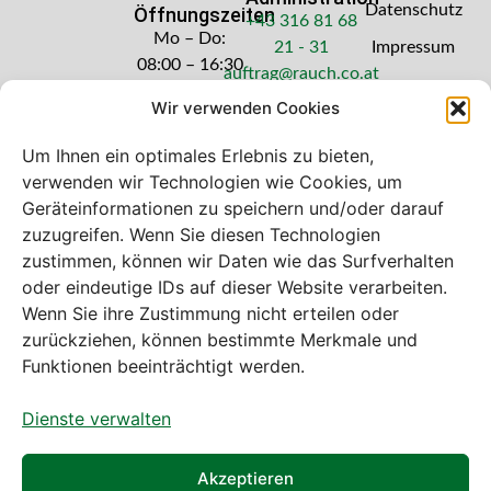
Datenschutz
Öffnungszeiten
+43 316 81 68
Mo – Do:
21 - 31
Impressum
08:00 – 16:30
auftrag@rauch.co.at
Uhr
Wir verwenden Cookies
Freitag: 08:00
– 14:30 Uhr
Um Ihnen ein optimales Erlebnis zu bieten,
verwenden wir Technologien wie Cookies, um
Geräteinformationen zu speichern und/oder darauf
zuzugreifen. Wenn Sie diesen Technologien
zustimmen, können wir Daten wie das Surfverhalten
Bei diesem Webshop handelt es sich um
oder eindeutige IDs auf dieser Website verarbeiten.
einen B2B-Webshop
Wenn Sie ihre Zustimmung nicht erteilen oder
A. Rauch GmbH – Ihr Experte aus Österreich für Waagen,
zurückziehen, können bestimmte Merkmale und
Eich- & Kalibrierservice, Sprühnebel-Zerstäubungstechnik
Funktionen beeinträchtigt werden.
und Lebensmittelmaschinen.
Dienste verwalten
Sämtliche Angebote der A. Rauch GmbH richten sich
nicht an Verbraucher, sondern ausschließlich an
gewerbliche Kunden, Institutionen, Kommunen usw. aus
Akzeptieren