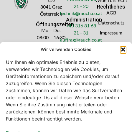
Widerrufsrecht
Rechtliches
21 - 20
8041 Graz
AGB
technik@rauch.co.at
Österreich
Administration
Datenschutz
Öffnungszeiten
+43 316 81 68
Mo – Do:
21 - 31
Impressum
08:00 – 16:30
auftrag@rauch.co.at
Uhr
Wir verwenden Cookies
Freitag: 08:00
– 14:30 Uhr
Um Ihnen ein optimales Erlebnis zu bieten,
verwenden wir Technologien wie Cookies, um
Geräteinformationen zu speichern und/oder darauf
zuzugreifen. Wenn Sie diesen Technologien
zustimmen, können wir Daten wie das Surfverhalten
Bei diesem Webshop handelt es sich um
oder eindeutige IDs auf dieser Website verarbeiten.
einen B2B-Webshop
Wenn Sie ihre Zustimmung nicht erteilen oder
A. Rauch GmbH – Ihr Experte aus Österreich für Waagen,
zurückziehen, können bestimmte Merkmale und
Eich- & Kalibrierservice, Sprühnebel-Zerstäubungstechnik
Funktionen beeinträchtigt werden.
und Lebensmittelmaschinen.