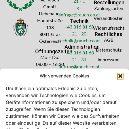
21 - 0
Bestellungen
GmbH
e-
Zahlungsarten
Liebenauer
anfrage@rauch.co.at
Versandkosten
Technik
Hauptstraße
+43 316 81 68
138
Widerrufsrecht
Rechtliches
21 - 20
8041 Graz
AGB
technik@rauch.co.at
Österreich
Administration
Datenschutz
Öffnungszeiten
+43 316 81 68
Mo – Do:
21 - 31
Impressum
08:00 – 16:30
auftrag@rauch.co.at
Uhr
Wir verwenden Cookies
Freitag: 08:00
– 14:30 Uhr
Um Ihnen ein optimales Erlebnis zu bieten,
verwenden wir Technologien wie Cookies, um
Geräteinformationen zu speichern und/oder darauf
zuzugreifen. Wenn Sie diesen Technologien
zustimmen, können wir Daten wie das Surfverhalten
Bei diesem Webshop handelt es sich um
oder eindeutige IDs auf dieser Website verarbeiten.
einen B2B-Webshop