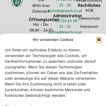
Widerrufsrecht
Rechtliches
21 - 20
8041 Graz
AGB
technik@rauch.co.at
Österreich
Administration
Datenschutz
Öffnungszeiten
+43 316 81 68
Mo – Do:
21 - 31
Impressum
08:00 – 16:30
auftrag@rauch.co.at
Uhr
Wir verwenden Cookies
Freitag: 08:00
– 14:30 Uhr
Um Ihnen ein optimales Erlebnis zu bieten,
verwenden wir Technologien wie Cookies, um
Geräteinformationen zu speichern und/oder darauf
zuzugreifen. Wenn Sie diesen Technologien
zustimmen, können wir Daten wie das Surfverhalten
Bei diesem Webshop handelt es sich um
oder eindeutige IDs auf dieser Website verarbeiten.
einen B2B-Webshop
Wenn Sie ihre Zustimmung nicht erteilen oder
A. Rauch GmbH – Ihr Experte aus Österreich für Waagen,
zurückziehen, können bestimmte Merkmale und
Eich- & Kalibrierservice, Sprühnebel-Zerstäubungstechnik
Funktionen beeinträchtigt werden.
und Lebensmittelmaschinen.