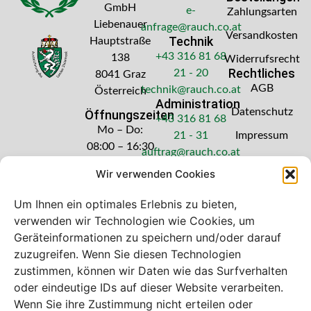
GmbH
e-
Zahlungsarten
Liebenauer
anfrage@rauch.co.at
Versandkosten
Technik
Hauptstraße
+43 316 81 68
138
Widerrufsrecht
Rechtliches
21 - 20
8041 Graz
AGB
technik@rauch.co.at
Österreich
Administration
Datenschutz
Öffnungszeiten
+43 316 81 68
Mo – Do:
21 - 31
Impressum
08:00 – 16:30
auftrag@rauch.co.at
Uhr
Wir verwenden Cookies
Freitag: 08:00
– 14:30 Uhr
Um Ihnen ein optimales Erlebnis zu bieten,
verwenden wir Technologien wie Cookies, um
Geräteinformationen zu speichern und/oder darauf
zuzugreifen. Wenn Sie diesen Technologien
zustimmen, können wir Daten wie das Surfverhalten
Bei diesem Webshop handelt es sich um
oder eindeutige IDs auf dieser Website verarbeiten.
einen B2B-Webshop
Wenn Sie ihre Zustimmung nicht erteilen oder
A. Rauch GmbH – Ihr Experte aus Österreich für Waagen,