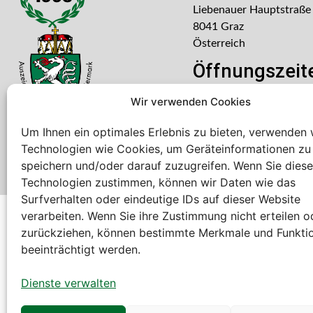
Liebenauer Hauptstraße
8041 Graz
Österreich
Öffnungszeit
Mo – Do: 08:00 – 16:30
Wir verwenden Cookies
Freitag: 08:00 – 14:30 U
Um Ihnen ein optimales Erlebnis zu bieten, verwenden 
Technologien wie Cookies, um Geräteinformationen zu
speichern und/oder darauf zuzugreifen. Wenn Sie dies
Technologien zustimmen, können wir Daten wie das
Surfverhalten oder eindeutige IDs auf dieser Website
verarbeiten. Wenn Sie ihre Zustimmung nicht erteilen o
Bei diesem Webshop handelt es sich um einen B2B-Web
zurückziehen, können bestimmte Merkmale und Funkti
A. Rauch GmbH – Ihr Experte aus Österreich für Waagen, Eich
beeinträchtigt werden.
Sämtliche Angebote der A. Rauch GmbH richten sich nicht an 
der Schweiz (weitere Länder auf Anfrage).
Dienste verwalten
Alle Preisangaben zzgl. MwSt. und zzgl. Versandkosten