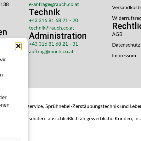
 138
e-anfrage@rauch.co.at
Versandkost
Technik
Widerrufsre
+43 316 81 68 21 - 20
Rechtl
technik@rauch.co.at
en
Administration
AGB
 Uhr
+43 316 81 68 21 - 31
Datenschutz
hr
auftrag@rauch.co.at
Impressum
wir
en
der
shop
onen
- & Kalibrierservice, Sprühnebel-Zerstäubungstechnik und Lebe
Verbraucher, sondern ausschließlich an gewerbliche Kunden, I