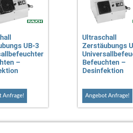
hall
Ultraschall
ubungs UB-3
Zerstäubungs 
sallbefeuchter
Universallbefeu
hten –
Befeuchten –
ektion
Desinfektion
 Anfrage!
Angebot Anfrage!