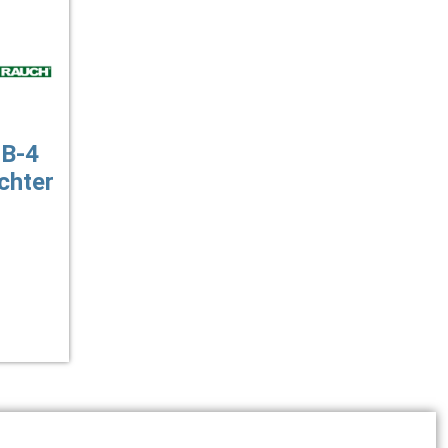
UB-4
chter