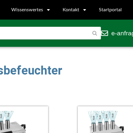
Wissenswertes
Kontakt
Startportal
e-anfra
gsbefeuchter