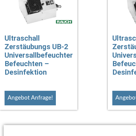
Ultraschall
Ultrasc
Zerstäubungs UB-2
Zerstä
Universallbefeuchter
Univer
Befeuchten –
Befeuc
Desinfektion
Desinf
Angebot Anfrage!
Angebot