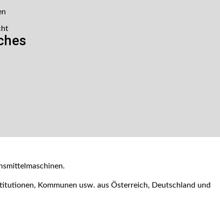
en
cht
iches
nsmittelmaschinen.
nstitutionen, Kommunen usw. aus Österreich, Deutschland und