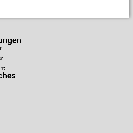
lungen
en
en
cht
iches