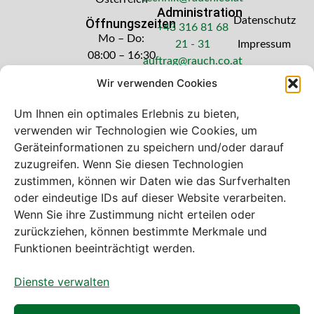
Administration
Datenschutz
Öffnungszeiten
+43 316 81 68
Mo – Do:
21 - 31
Impressum
08:00 – 16:30
auftrag@rauch.co.at
Uhr
Wir verwenden Cookies
Freitag: 08:00
– 14:30 Uhr
Um Ihnen ein optimales Erlebnis zu bieten,
verwenden wir Technologien wie Cookies, um
Geräteinformationen zu speichern und/oder darauf
zuzugreifen. Wenn Sie diesen Technologien
zustimmen, können wir Daten wie das Surfverhalten
Bei diesem Webshop handelt es sich um
oder eindeutige IDs auf dieser Website verarbeiten.
einen B2B-Webshop
Wenn Sie ihre Zustimmung nicht erteilen oder
A. Rauch GmbH – Ihr Experte aus Österreich für Waagen,
zurückziehen, können bestimmte Merkmale und
Eich- & Kalibrierservice, Sprühnebel-Zerstäubungstechnik
Funktionen beeinträchtigt werden.
und Lebensmittelmaschinen.
Dienste verwalten
Sämtliche Angebote der A. Rauch GmbH richten sich
nicht an Verbraucher, sondern ausschließlich an