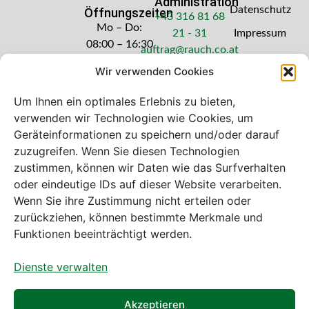
Administration
Datenschutz
Öffnungszeiten
+43 316 81 68
Mo – Do:
21 - 31
Impressum
08:00 – 16:30
auftrag@rauch.co.at
Uhr
Wir verwenden Cookies
Freitag: 08:00
– 14:30 Uhr
Um Ihnen ein optimales Erlebnis zu bieten,
verwenden wir Technologien wie Cookies, um
Geräteinformationen zu speichern und/oder darauf
zuzugreifen. Wenn Sie diesen Technologien
zustimmen, können wir Daten wie das Surfverhalten
Bei diesem Webshop handelt es sich um
oder eindeutige IDs auf dieser Website verarbeiten.
einen B2B-Webshop
Wenn Sie ihre Zustimmung nicht erteilen oder
A. Rauch GmbH – Ihr Experte aus Österreich für Waagen,
zurückziehen, können bestimmte Merkmale und
Eich- & Kalibrierservice, Sprühnebel-Zerstäubungstechnik
Funktionen beeinträchtigt werden.
und Lebensmittelmaschinen.
Dienste verwalten
Sämtliche Angebote der A. Rauch GmbH richten sich
nicht an Verbraucher, sondern ausschließlich an
gewerbliche Kunden, Institutionen, Kommunen usw. aus
Akzeptieren