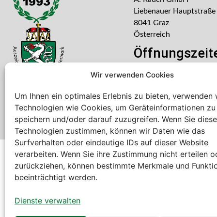
Liebenauer Hauptstraße
8041 Graz
Österreich
Öffnungszeit
Mo – Do: 08:00 – 16:30
Wir verwenden Cookies
Freitag: 08:00 – 14:30 U
Um Ihnen ein optimales Erlebnis zu bieten, verwenden 
Technologien wie Cookies, um Geräteinformationen zu
speichern und/oder darauf zuzugreifen. Wenn Sie dies
Technologien zustimmen, können wir Daten wie das
Surfverhalten oder eindeutige IDs auf dieser Website
verarbeiten. Wenn Sie ihre Zustimmung nicht erteilen o
Bei diesem Webshop handelt es sich um einen B2B-Web
zurückziehen, können bestimmte Merkmale und Funkti
A. Rauch GmbH – Ihr Experte aus Österreich für Waagen, Eich
beeinträchtigt werden.
Sämtliche Angebote der A. Rauch GmbH richten sich nicht an 
der Schweiz (weitere Länder auf Anfrage).
Dienste verwalten
Alle Preisangaben zzgl. MwSt. und zzgl. Versandkosten