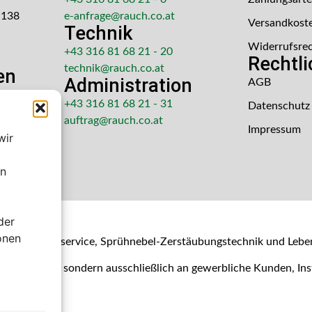
 138
e-anfrage@rauch.co.at
Versandkost
Technik
Widerrufsre
+43 316 81 68 21 - 20
Rechtl
technik@rauch.co.at
en
Administration
AGB
 Uhr
+43 316 81 68 21 - 31
Datenschutz
hr
auftrag@rauch.co.at
Impressum
wir
en
der
shop
onen
- & Kalibrierservice, Sprühnebel-Zerstäubungstechnik und Lebe
Verbraucher, sondern ausschließlich an gewerbliche Kunden, I