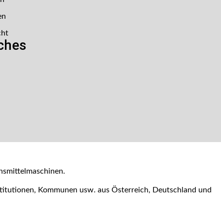
en
cht
iches
nsmittelmaschinen.
nstitutionen, Kommunen usw. aus Österreich, Deutschland und