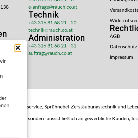
 138
e-anfrage@rauch.co.at
Versandkost
Technik
Widerrufsre
+43 316 81 68 21 - 20
Rechtl
technik@rauch.co.at
en
Administration
AGB
 Uhr
+43 316 81 68 21 - 31
Datenschutz
hr
auftrag@rauch.co.at
Impressum
wir
en
der
shop
onen
- & Kalibrierservice, Sprühnebel-Zerstäubungstechnik und Lebe
Verbraucher, sondern ausschließlich an gewerbliche Kunden, I