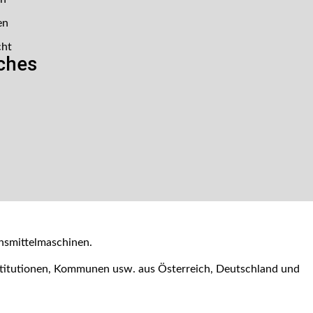
en
cht
iches
nsmittelmaschinen.
nstitutionen, Kommunen usw. aus Österreich, Deutschland und