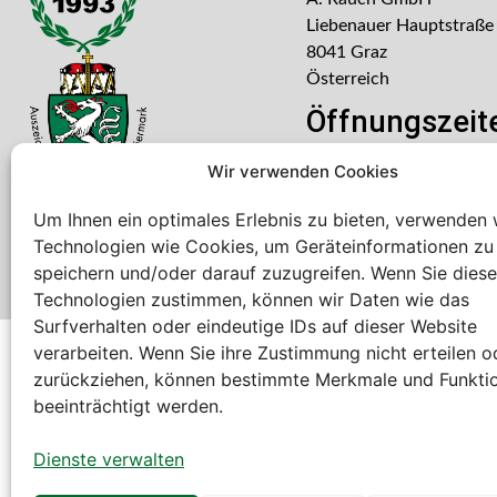
Liebenauer Hauptstraße
8041 Graz
Österreich
Öffnungszeit
Mo – Do: 08:00 – 16:30
Wir verwenden Cookies
Freitag: 08:00 – 14:30 U
Um Ihnen ein optimales Erlebnis zu bieten, verwenden 
Technologien wie Cookies, um Geräteinformationen zu
speichern und/oder darauf zuzugreifen. Wenn Sie dies
Technologien zustimmen, können wir Daten wie das
Surfverhalten oder eindeutige IDs auf dieser Website
verarbeiten. Wenn Sie ihre Zustimmung nicht erteilen o
Bei diesem Webshop handelt es sich um einen B2B-Web
zurückziehen, können bestimmte Merkmale und Funkti
A. Rauch GmbH – Ihr Experte aus Österreich für Waagen, Eich
beeinträchtigt werden.
Sämtliche Angebote der A. Rauch GmbH richten sich nicht an 
der Schweiz (weitere Länder auf Anfrage).
Dienste verwalten
Alle Preisangaben zzgl. MwSt. und zzgl. Versandkosten