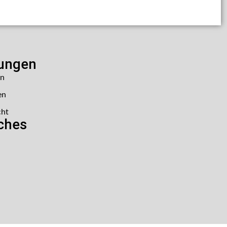
lungen
en
en
cht
iches