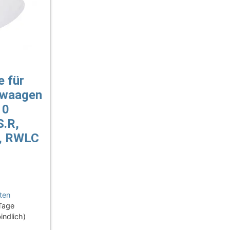
e für
swaagen
10
S.R,
, RWLC
ten
 Tage
indlich)